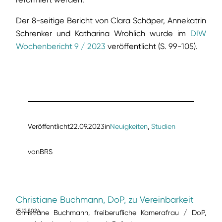
Der 8-seitige Bericht von Clara Schäper, Annekatrin
Schrenker und Katharina Wrohlich wurde im
DIW
Wochenbericht 9 / 2023
veröffentlicht (S. 99-105).
Veröffentlicht
22.09.2023
in
Neuigkeiten
, 
Studien
von
BRS
Christiane Buchmann, DoP, zu Vereinbarkeit
15.12.2024
Christiane Buchmann, freiberufliche Kamerafrau / DoP,