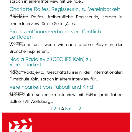
sprach in einem Interview mit Belinde…
Charlotte Rolfes, Regisseurin, zu Vereinbarkeit
12.10.2024
Charlotte Rolfes, freiberufliche Regisseurin, sprach in
einem Interview für die Seite „Alles…
Produzent*innenverband veröffentlicht
Leitfaden
11.10.2024
Wir freuen uns, wenn wir auch andere Player in der
Branche inspirieren…
Nadja Radojevic (CEO IFS Köln) zu
Vereinbarkeit
16.09.2024
Nadja Radojevic, Geschäftsführerin der internationalen
Filmschule Köln, sprach in einem Interview für…
Vereinbarkeit von Fußball und Kind
08.07.2024
Am 4. Juli erschien ein Interview mit Fußballprofi Tabea
Sellner (Vfl Wolfsburg…
1
2
3
4
5
6
…
12