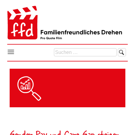
Zum
Inhalt
springen
Familienfreundliches Drehen
Pro Quote Film
Suchen
nach:
Gender Pay und Care Gap steigen