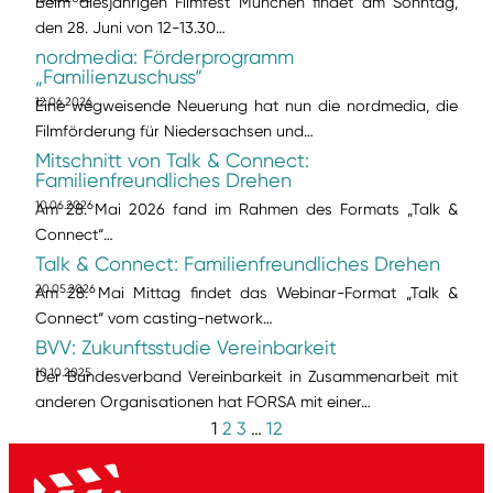
Beim diesjährigen Filmfest München findet am Sonntag,
den 28. Juni von 12-13.30…
nordmedia: Förderprogramm
„Familienzuschuss“
12.06.2026
Eine wegweisende Neuerung hat nun die nordmedia, die
Filmförderung für Niedersachsen und…
Mitschnitt von Talk & Connect:
Familienfreundliches Drehen
10.06.2026
Am 28. Mai 2026 fand im Rahmen des Formats „Talk &
Connect“…
Talk & Connect: Familienfreundliches Drehen
20.05.2026
Am 28. Mai Mittag findet das Webinar-Format „Talk &
Connect“ vom casting-network…
BVV: Zukunftsstudie Vereinbarkeit
10.10.2025
Der Bundesverband Vereinbarkeit in Zusammenarbeit mit
anderen Organisationen hat FORSA mit einer…
1
2
3
…
12