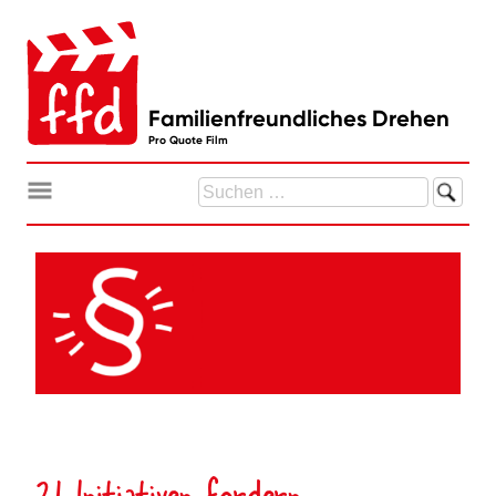
Zum
Inhalt
springen
Familienfreundliches Drehen
Pro Quote Film
Suchen
nach:
21 Initiativen fordern