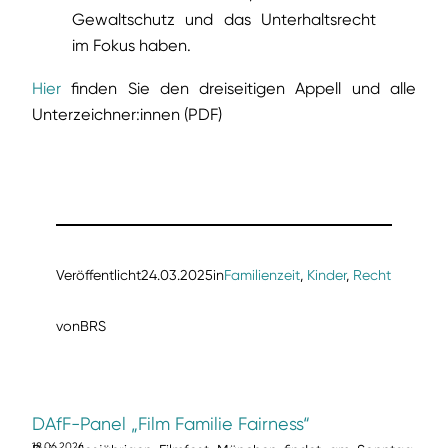
Gewaltschutz und das Unterhaltsrecht
im Fokus haben.
Hier
finden Sie den dreiseitigen Appell und alle
Unterzeichner:innen (PDF)
Veröffentlicht
24.03.2025
in
Familienzeit
, 
Kinder
, 
Recht
von
BRS
DAfF-Panel „Film Familie Fairness“
18.06.2026