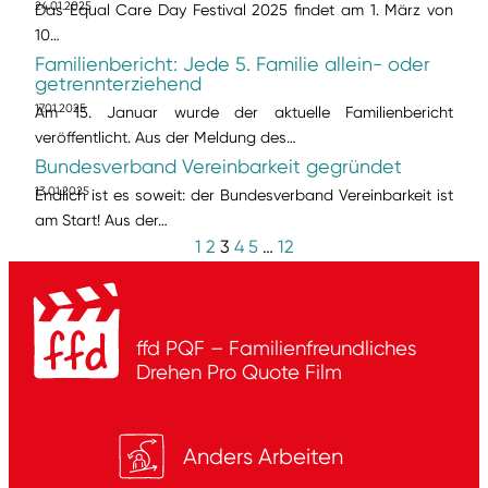
24.01.2025
Das Equal Care Day Festival 2025 findet am 1. März von
10…
Familienbericht: Jede 5. Familie allein- oder
getrennterziehend
17.01.2025
Am 15. Januar wurde der aktuelle Familienbericht
veröffentlicht. Aus der Meldung des…
Bundesverband Vereinbarkeit gegründet
13.01.2025
Endlich ist es soweit: der Bundesverband Vereinbarkeit ist
am Start! Aus der…
1
2
3
4
5
…
12
ffd PQF – Familienfreundliches
Drehen
Pro Quote Film
Anders Arbeiten