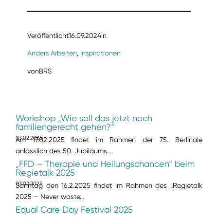
Veröffentlicht
16.09.2024
in
Anders Arbeiten
, 
Inspirationen
von
BRS
Workshop „Wie soll das jetzt noch
familiengerecht gehen?“
03.02.2025
Am 17.02.2025 findet im Rahmen der 75. Berlinale
anlässlich des 50. Jubiläums…
„FFD – Therapie und Heilungschancen“ beim
Regietalk 2025
03.02.2025
Sonntag den 16.2.2025 findet im Rahmen des „Regietalk
2025 – Never waste…
Equal Care Day Festival 2025