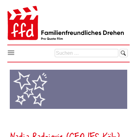
Zum
Inhalt
springen
Familienfreundliches Drehen
Pro Quote Film
Suchen
nach:
Nadja Radojevic (CEO IFS Köln)