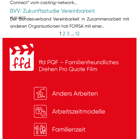
Connect“ vom casting-network…
BVV: Zukunftsstudie Vereinbarkeit
10.10.2025
Der Bundesverband Vereinbarkeit in Zusammenarbeit mit
anderen Organisationen hat FORSA mit einer…
1
2
3
…
12
ffd PQF – Familienfreundliches
Drehen
Pro Quote Film
Anders Arbeiten
Arbeitszeitmodelle
Familienzeit