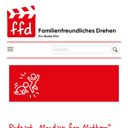
Zum
Inhalt
springen
Familienfreundliches Drehen
Pro Quote Film
Suchen
nach:
Podcast „Mondays for Mothers“