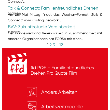
Connect“…
Talk & Connect: Familienfreundliches Drehen
20.05.2026
Am 28. Mai Mittag findet das Webinar-Format „Talk &
Connect“ vom casting-network…
BVV: Zukunftsstudie Vereinbarkeit
10.10.2025
Der Bundesverband Vereinbarkeit in Zusammenarbeit mit
anderen Organisationen hat FORSA mit einer…
1
2
3
…
12
ffd PQF – Familienfreundliches
Drehen
Pro Quote Film
Anders Arbeiten
Arbeitszeitmodelle