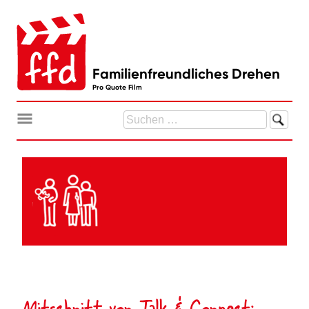
Zum
Inhalt
springen
Familienfreundliches Drehen
Pro Quote Film
Suchen
nach:
Mitschnitt von Talk & Connect: