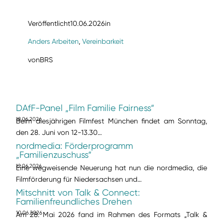
Veröffentlicht
10.06.2026
in
Anders Arbeiten
, 
Vereinbarkeit
von
BRS
DAfF-Panel „Film Familie Fairness“
18.06.2026
Beim diesjährigen Filmfest München findet am Sonntag,
den 28. Juni von 12-13.30…
nordmedia: Förderprogramm
„Familienzuschuss“
12.06.2026
Eine wegweisende Neuerung hat nun die nordmedia, die
Filmförderung für Niedersachsen und…
Mitschnitt von Talk & Connect:
Familienfreundliches Drehen
10.06.2026
Am 28. Mai 2026 fand im Rahmen des Formats „Talk &