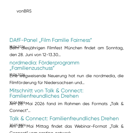
von
BRS
DAfF-Panel „Film Familie Fairness“
18.06.2026
Beim diesjährigen Filmfest München findet am Sonntag,
den 28. Juni von 12-13.30…
nordmedia: Förderprogramm
„Familienzuschuss“
12.06.2026
Eine wegweisende Neuerung hat nun die nordmedia, die
Filmförderung für Niedersachsen und…
Mitschnitt von Talk & Connect:
Familienfreundliches Drehen
10.06.2026
Am 28. Mai 2026 fand im Rahmen des Formats „Talk &
Connect“…
Talk & Connect: Familienfreundliches Drehen
20.05.2026
Am 28. Mai Mittag findet das Webinar-Format „Talk &
Connect“ vom casting-network…