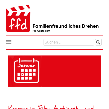
Zum
Inhalt
springen
Familienfreundliches Drehen
Pro Quote Film
Suchen
nach:
Konsens im Film: Austausch- und