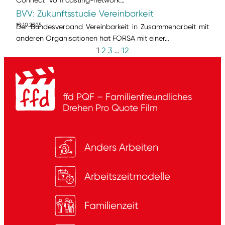
BVV: Zukunftsstudie Vereinbarkeit
10.10.2025
Der Bundesverband Vereinbarkeit in Zusammenarbeit mit
anderen Organisationen hat FORSA mit einer…
1
2
3
…
12
ffd PQF – Familienfreundliches
Drehen
Pro Quote Film
Anders Arbeiten
Arbeitszeitmodelle
Familienzeit