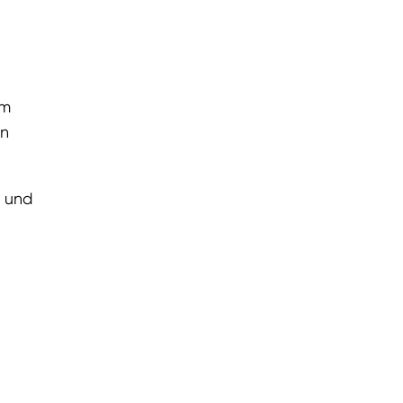
lm
in
g und