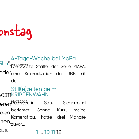
onstag
4-Tage-Woche bei MaPa
ilm
“,
23.05.2023
Die zweite Staffel der Serie MAPA,
der
einer Koproduktion des RBB mit
der…
Still(e)zeiten beim
KRIPPENWAHN
0311
10.03.2023
Regisseurin Satu Siegemund
deren
berichtet: Sanne Kurz, meine
lden.
Kamerafrau, hatte drei Monate
hen,
zuvor…
aus.
1
…
10
11
12