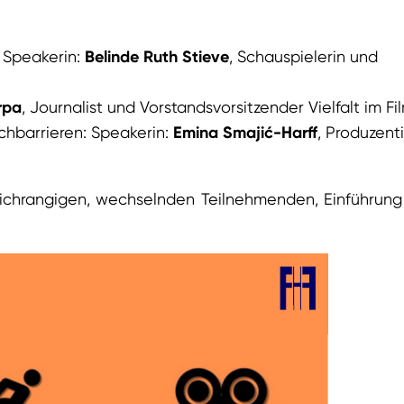
: Speakerin:
Belinde Ruth Stieve
, Schauspielerin und
rpa
, Journalist und Vorstandsvorsitzender Vielfalt im Fi
chbarrieren: Speakerin:
Emina Smajić-Harff
, Produzent
eichrangigen, wechselnden Teilnehmenden, Einführun