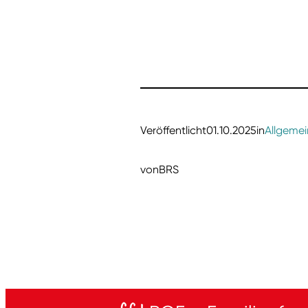
Veröffentlicht
01.10.2025
in
Allgemei
von
BRS