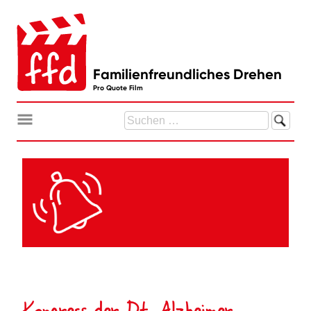
Zum
Inhalt
springen
Familienfreundliches Drehen
Pro Quote Film
Suchen
nach:
Kongress der Dt. Alzheimer