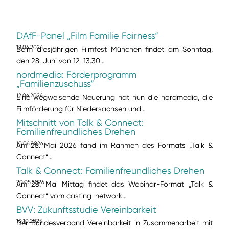
DAfF-Panel „Film Familie Fairness“
18.06.2026
Beim diesjährigen Filmfest München findet am Sonntag,
den 28. Juni von 12-13.30…
nordmedia: Förderprogramm
„Familienzuschuss“
12.06.2026
Eine wegweisende Neuerung hat nun die nordmedia, die
Filmförderung für Niedersachsen und…
Mitschnitt von Talk & Connect:
Familienfreundliches Drehen
10.06.2026
Am 28. Mai 2026 fand im Rahmen des Formats „Talk &
Connect“…
Talk & Connect: Familienfreundliches Drehen
20.05.2026
Am 28. Mai Mittag findet das Webinar-Format „Talk &
Connect“ vom casting-network…
BVV: Zukunftsstudie Vereinbarkeit
10.10.2025
Der Bundesverband Vereinbarkeit in Zusammenarbeit mit