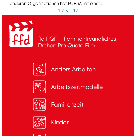
anderen Organisationen hat FORSA mit einer…
1
2
3
…
12
ffd PQF – Familienfreundliches
Drehen
Pro Quote Film
Anders Arbeiten
Arbeitszeitmodelle
Familienzeit
Kinder