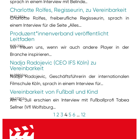
sprach in einem Interview mit Belinde…
Charlotte Rolfes, Regisseurin, zu Vereinbarkeit
12.10.2024
Charlotte Rolfes, freiberufliche Regisseurin, sprach in
einem Interview für die Seite „Alles…
Produzent*innenverband veröffentlicht
Leitfaden
11.10.2024
Wir freuen uns, wenn wir auch andere Player in der
Branche inspirieren…
Nadja Radojevic (CEO IFS Köln) zu
Vereinbarkeit
16.09.2024
Nadja Radojevic, Geschäftsführerin der internationalen
Filmschule Köln, sprach in einem Interview für…
Vereinbarkeit von Fußball und Kind
08.07.2024
Am 4. Juli erschien ein Interview mit Fußballprofi Tabea
Sellner (Vfl Wolfsburg…
1
2
3
4
5
6
…
12