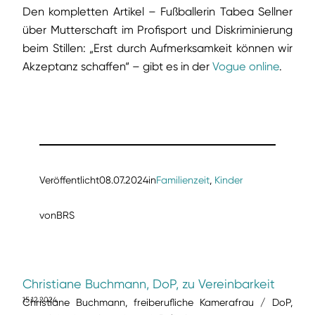
Den kompletten Artikel – Fußballerin Tabea Sellner
über Mutterschaft im Profisport und Diskriminierung
beim Stillen: „Erst durch Aufmerksamkeit können wir
Akzeptanz schaffen“ – gibt es in der
Vogue online
.
Veröffentlicht
08.07.2024
in
Familienzeit
, 
Kinder
von
BRS
Christiane Buchmann, DoP, zu Vereinbarkeit
15.12.2024
Christiane Buchmann, freiberufliche Kamerafrau / DoP,