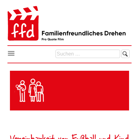
Zum
Inhalt
springen
Familienfreundliches Drehen
Pro Quote Film
Suchen
nach:
Vereinbarkeit von Fußball und Kind