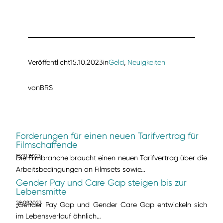
Veröffentlicht
15.10.2023
in
Geld
, 
Neuigkeiten
von
BRS
Forderungen für einen neuen Tarifvertrag für
Filmschaffende
13.10.2023
Die Filmbranche braucht einen neuen Tarifvertrag über die
Arbeitsbedingungen an Filmsets sowie…
Gender Pay und Care Gap steigen bis zur
Lebensmitte
22.09.2023
„Gender Pay Gap und Gender Care Gap entwickeln sich
im Lebensverlauf ähnlich…