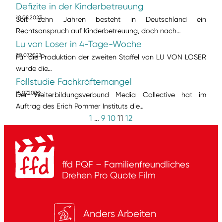
Defizite in der Kinderbetreuung
10.08.2023
Seit zehn Jahren besteht in Deutschland ein
Rechtsanspruch auf Kinderbetreuung, doch nach…
Lu von Loser in 4-Tage-Woche
30.07.2023
Für die Produktion der zweiten Staffel von LU VON LOSER
wurde die…
Fallstudie Fachkräftemangel
15.07.2023
Der Weiterbildungsverbund Media Collective hat im
Auftrag des Erich Pommer Instituts die…
1
…
9
10
11
12
ffd PQF – Familienfreundliches
Drehen
Pro Quote Film
Anders Arbeiten