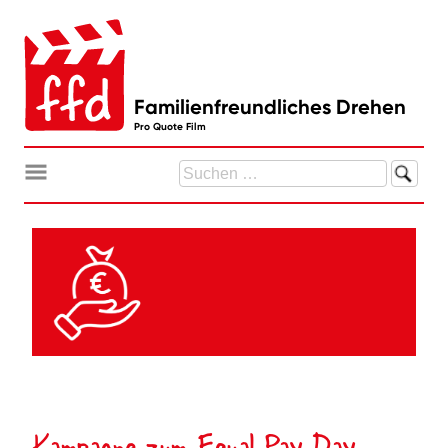
Zum
Inhalt
springen
Familienfreundliches Drehen
Pro Quote Film
Suchen
nach:
Kampagne zum Equal Pay Day