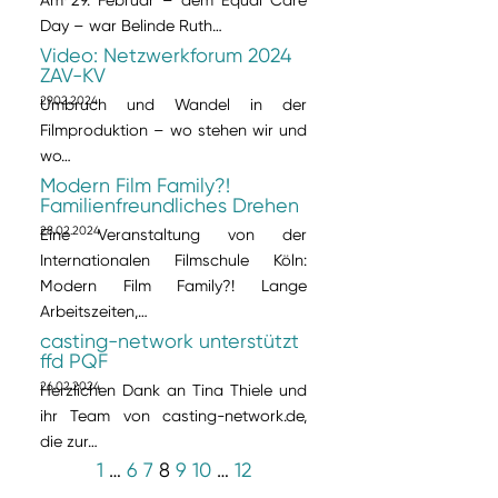
Day – war Belinde Ruth…
Video: Netzwerkforum 2024
ZAV-KV
29.02.2024
Umbruch und Wandel in der
Filmproduktion – wo stehen wir und
wo…
Modern Film Family?!
Familienfreundliches Drehen
28.02.2024
Eine Veranstaltung von der
Internationalen Filmschule Köln:
Modern Film Family?! Lange
Arbeitszeiten,…
casting-network unterstützt
ffd PQF
26.02.2024
Herzlichen Dank an Tina Thiele und
ihr Team von casting-network.de,
die zur…
1
…
6
7
8
9
10
…
12