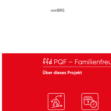
von
BRS
ffd
PQF – Familienfreu
Über dieses Projekt