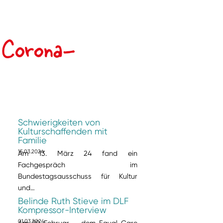
e Corona-
Schwierigkeiten von
Kulturschaffenden mit
Familie
15.03.2024
Am 13. März 24 fand ein
Fachgespräch im
Bundestagsausschuss für Kultur
und…
Belinde Ruth Stieve im DLF
Kompressor-Interview
01.03.2024
Am 29. Februar – dem Equal Care