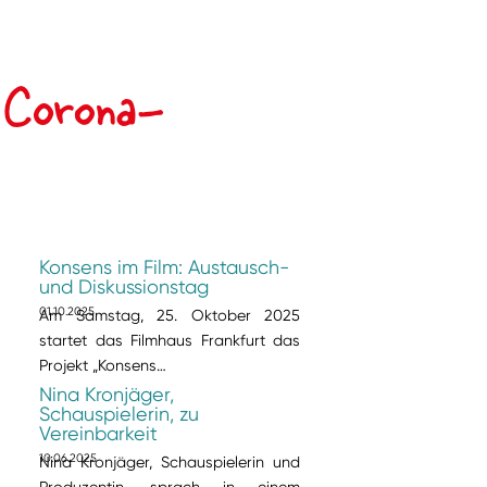
e Corona-
Konsens im Film: Austausch-
und Diskussionstag
01.10.2025
Am Samstag, 25. Oktober 2025
startet das Filmhaus Frankfurt das
Projekt „Konsens…
Nina Kronjäger,
Schauspielerin, zu
Vereinbarkeit
10.06.2025
Nina Kronjäger, Schauspielerin und
Produzentin, sprach in einem