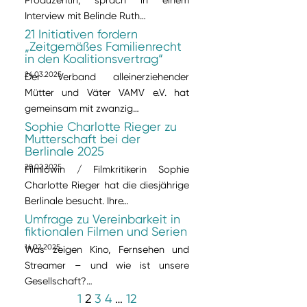
Interview mit Belinde Ruth…
21 Initiativen fordern
„Zeitgemäßes Familienrecht
in den Koalitionsvertrag“
24.03.2025
Der Verband alleinerziehender
Mütter und Väter VAMV e.V. hat
gemeinsam mit zwanzig…
Sophie Charlotte Rieger zu
Mutterschaft bei der
Berlinale 2025
28.02.2025
Filmlöwin / Filmkritikerin Sophie
Charlotte Rieger hat die diesjährige
Berlinale besucht. Ihre…
Umfrage zu Vereinbarkeit in
fiktionalen Filmen und Serien
14.02.2025
Was zeigen Kino, Fernsehen und
Streamer – und wie ist unsere
Gesellschaft?…
1
2
3
4
…
12