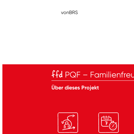
von
BRS
ffd
PQF – Familienfreu
Über dieses Projekt