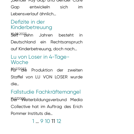
Gap entwickeln sich im
Lebensverlauf ähnlich…
Defizite in der
Kinderbetreuung
10.08.2023
Seit zehn Jahren besteht in
Deutschland ein Rechtsanspruch
auf Kinderbetreuung, doch nach…
Lu von Loser in 4-Tage-
Woche
30.07.2023
Für die Produktion der zweiten
Staffel von LU VON LOSER wurde
die…
Fallstudie Fachkräftemangel
15.07.2023
Der Weiterbildungsverbund Media
Collective hat im Auftrag des Erich
Pommer Instituts die…
1
…
9
10
11
12