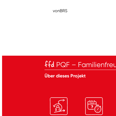
von
BRS
ffd
PQF – Familienfreu
Über dieses Projekt