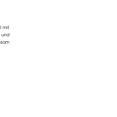
l mit
 und
nsam