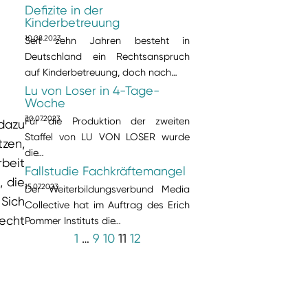
Defizite in der
Kinderbetreuung
10.08.2023
Seit zehn Jahren besteht in
Deutschland ein Rechtsanspruch
auf Kinderbetreuung, doch nach…
Lu von Loser in 4-Tage-
Woche
30.07.2023
Für die Produktion der zweiten
 dazu
Staffel von LU VON LOSER wurde
tzen,
die…
rbeit
Fallstudie Fachkräftemangel
, die
15.07.2023
Der Weiterbildungsverbund Media
Sich
Collective hat im Auftrag des Erich
lecht
Pommer Instituts die…
1
…
9
10
11
12