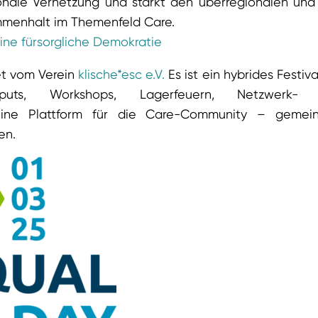
ionale Vernetzung und stärkt den überregionalen und
mmenhalt im Themenfeld Care.
ine fürsorgliche Demokratie
et vom Verein
klische*esc e.V.
Es ist ein hybrides Festiva
Inputs, Workshops, Lagerfeuern, Netzwerk-
 eine Plattform für die Care-Community – gemei
en.