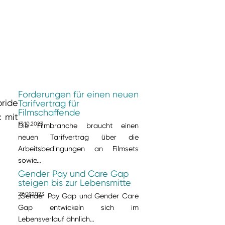
Forderungen für einen neuen
ride
Tarifvertrag für
Filmschaffende
t
mit
13.10.2023
Die Filmbranche braucht einen
neuen Tarifvertrag über die
Arbeitsbedingungen an Filmsets
sowie…
Gender Pay und Care Gap
steigen bis zur Lebensmitte
22.09.2023
„Gender Pay Gap und Gender Care
Gap entwickeln sich im
Lebensverlauf ähnlich…