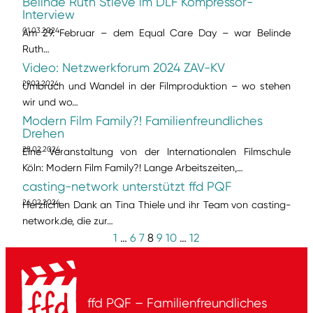
Belinde Ruth Stieve im DLF Kompressor-
Interview
01.03.2024
Am 29. Februar – dem Equal Care Day – war Belinde
Ruth…
Video: Netzwerkforum 2024 ZAV-KV
29.02.2024
Umbruch und Wandel in der Filmproduktion – wo stehen
wir und wo…
Modern Film Family?! Familienfreundliches
Drehen
28.02.2024
Eine Veranstaltung von der Internationalen Filmschule
Köln: Modern Film Family?! Lange Arbeitszeiten,…
casting-network unterstützt ffd PQF
26.02.2024
Herzlichen Dank an Tina Thiele und ihr Team von casting-
network.de, die zur…
1
…
6
7
8
9
10
…
12
ffd PQF – Familienfreundliches