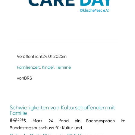
Veröffentlicht
24.01.2025
in
Familienzeit
, 
Kinder
, 
Termine
von
BRS
Schwierigkeiten von Kulturschaffenden mit
Familie
15.03.2024
Am 13. März 24 fand ein Fachgespräch im
Bundestagsausschuss für Kultur und…