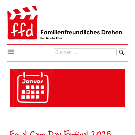
Zum
Inhalt
springen
Familienfreundliches Drehen
Pro Quote Film
Suchen
nach:
Equal Care Day Festival 2025