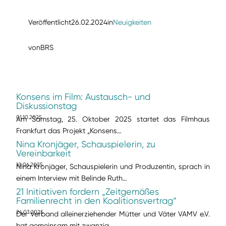
Veröffentlicht
26.02.2024
in
Neuigkeiten
von
BRS
Konsens im Film: Austausch- und
Diskussionstag
01.10.2025
Am Samstag, 25. Oktober 2025 startet das Filmhaus
Frankfurt das Projekt „Konsens…
Nina Kronjäger, Schauspielerin, zu
Vereinbarkeit
10.06.2025
Nina Kronjäger, Schauspielerin und Produzentin, sprach in
einem Interview mit Belinde Ruth…
21 Initiativen fordern „Zeitgemäßes
Familienrecht in den Koalitionsvertrag“
24.03.2025
Der Verband alleinerziehender Mütter und Väter VAMV e.V.
hat gemeinsam mit zwanzig…