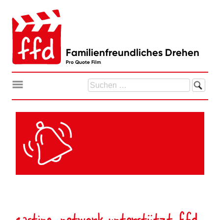
Zum
Inhalt
springen
Familienfreundliches Drehen
Pro Quote Film
Suchen
nach:
casting-network unterstützt ffd