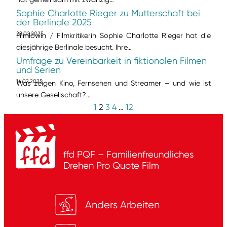
Sophie Charlotte Rieger zu Mutterschaft bei
der Berlinale 2025
28.02.2025
Filmlöwin / Filmkritikerin Sophie Charlotte Rieger hat die
diesjährige Berlinale besucht. Ihre…
Umfrage zu Vereinbarkeit in fiktionalen Filmen
und Serien
14.02.2025
Was zeigen Kino, Fernsehen und Streamer – und wie ist
unsere Gesellschaft?…
1
2
3
4
…
12
ffd PQF – Familienfreundliches
Drehen
Pro Quote Film
Anders Arbeiten