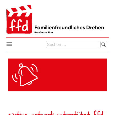
Zum
Inhalt
springen
Familienfreundliches Drehen
Pro Quote Film
Suchen
nach:
casting-network unterstützt ffd