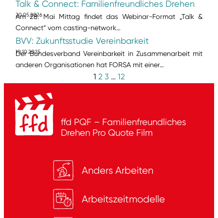
Talk & Connect: Familienfreundliches Drehen
20.05.2026
Am 28. Mai Mittag findet das Webinar-Format „Talk &
Connect“ vom casting-network…
BVV: Zukunftsstudie Vereinbarkeit
10.10.2025
Der Bundesverband Vereinbarkeit in Zusammenarbeit mit
anderen Organisationen hat FORSA mit einer…
1
2
3
…
12
ffd PQF – Familienfreundliches
Drehen
Pro Quote Film
Anders Arbeiten
Arbeitszeitmodelle