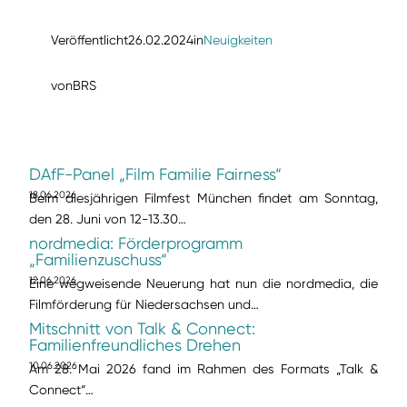
Veröffentlicht
26.02.2024
in
Neuigkeiten
von
BRS
DAfF-Panel „Film Familie Fairness“
18.06.2026
Beim diesjährigen Filmfest München findet am Sonntag,
den 28. Juni von 12-13.30…
nordmedia: Förderprogramm
„Familienzuschuss“
12.06.2026
Eine wegweisende Neuerung hat nun die nordmedia, die
Filmförderung für Niedersachsen und…
Mitschnitt von Talk & Connect:
Familienfreundliches Drehen
10.06.2026
Am 28. Mai 2026 fand im Rahmen des Formats „Talk &
Connect“…