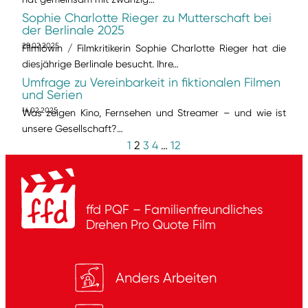
Sophie Charlotte Rieger zu Mutterschaft bei
der Berlinale 2025
28.02.2025
Filmlöwin / Filmkritikerin Sophie Charlotte Rieger hat die
diesjährige Berlinale besucht. Ihre…
Umfrage zu Vereinbarkeit in fiktionalen Filmen
und Serien
14.02.2025
Was zeigen Kino, Fernsehen und Streamer – und wie ist
unsere Gesellschaft?…
1
2
3
4
…
12
ffd PQF – Familienfreundliches
Drehen
Pro Quote Film
Anders Arbeiten