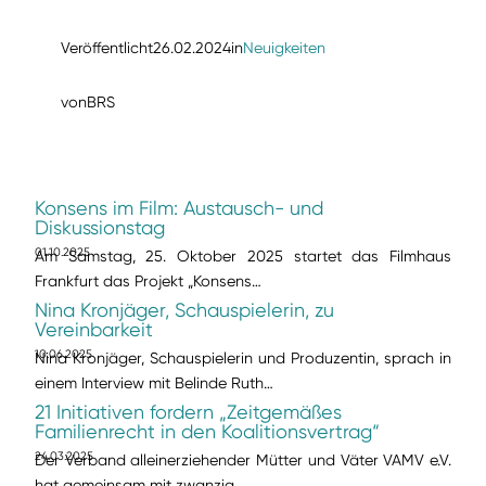
Veröffentlicht
26.02.2024
in
Neuigkeiten
von
BRS
Konsens im Film: Austausch- und
Diskussionstag
01.10.2025
Am Samstag, 25. Oktober 2025 startet das Filmhaus
Frankfurt das Projekt „Konsens…
Nina Kronjäger, Schauspielerin, zu
Vereinbarkeit
10.06.2025
Nina Kronjäger, Schauspielerin und Produzentin, sprach in
einem Interview mit Belinde Ruth…
21 Initiativen fordern „Zeitgemäßes
Familienrecht in den Koalitionsvertrag“
24.03.2025
Der Verband alleinerziehender Mütter und Väter VAMV e.V.
hat gemeinsam mit zwanzig…