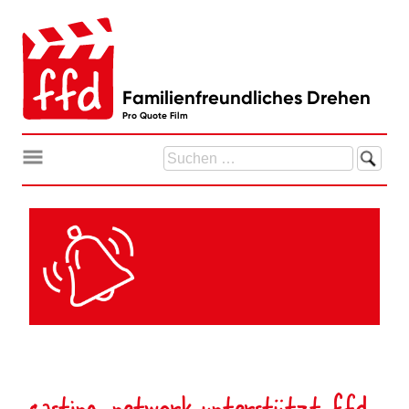
Zum
Inhalt
springen
Familienfreundliches Drehen
Pro Quote Film
Suchen
nach:
casting-network unterstützt ffd