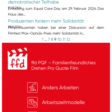
demokratischer Teilhabe
01.02.2024
Einladung zum Equal Care Day am 29. Februar 2024 Das
Haus des…
Produzenten fordern mehr Solidarität
28.01.2024
Filmproduzenten haben bei einer Diskussion auf dem
Filmfest Max-Ophüls-Preis mehr Solidarität in…
1
…
7
8
9
10
11
12
ffd PQF – Familienfreundliches
Drehen
Pro Quote Film
Anders Arbeiten
Arbeitszeitmodelle