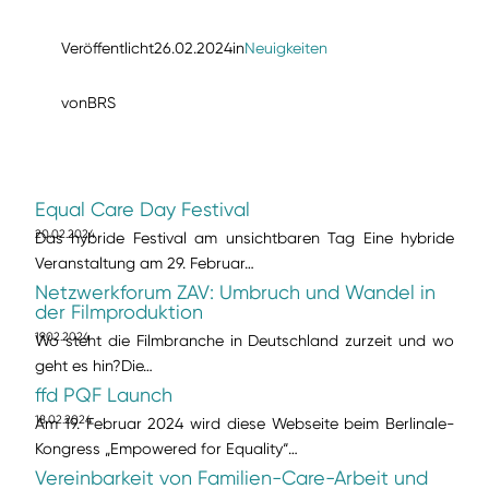
Veröffentlicht
26.02.2024
in
Neuigkeiten
von
BRS
Equal Care Day Festival
20.02.2024
Das hybride Festival am unsichtbaren Tag Eine hybride
Veranstaltung am 29. Februar…
Netzwerkforum ZAV: Umbruch und Wandel in
der Filmproduktion
19.02.2024
Wo steht die Filmbranche in Deutschland zurzeit und wo
geht es hin?Die…
ffd PQF Launch
18.02.2024
Am 19. Februar 2024 wird diese Webseite beim Berlinale-
Kongress „Empowered for Equality“…
Vereinbarkeit von Familien-Care-Arbeit und