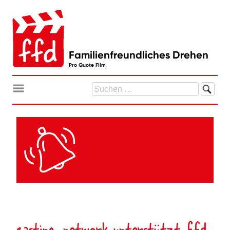
Zum
Inhalt
springen
Familienfreundliches Drehen
Pro Quote Film
Suchen
nach:
casting-network unterstützt ffd