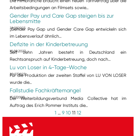
Die Filmbranche braucht einen neuen Tarifvertrag über die
Arbeitsbedingungen an Filmsets sowie…
Gender Pay und Care Gap steigen bis zur
Lebensmitte
22.09.2023
„Gender Pay Gap und Gender Care Gap entwickeln sich
im Lebensverlauf ähnlich…
Defizite in der Kinderbetreuung
10.08.2023
Seit zehn Jahren besteht in Deutschland ein
Rechtsanspruch auf Kinderbetreuung, doch nach…
Lu von Loser in 4-Tage-Woche
30.07.2023
Für die Produktion der zweiten Staffel von LU VON LOSER
wurde die…
Fallstudie Fachkräftemangel
15.07.2023
Der Weiterbildungsverbund Media Collective hat im
Auftrag des Erich Pommer Instituts die…
1
…
9
10
11
12