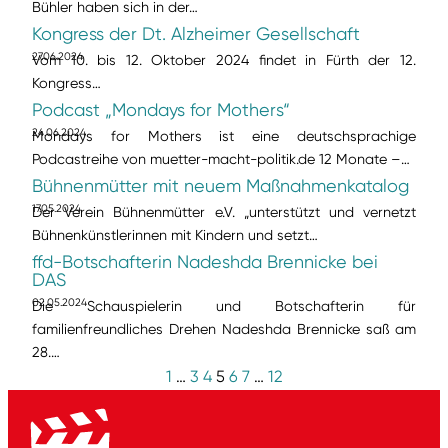
Bühler haben sich in der…
Kongress der Dt. Alzheimer Gesellschaft
27.06.2024
Vom 10. bis 12. Oktober 2024 findet in Fürth der 12.
Kongress…
Podcast „Mondays for Mothers“
24.06.2024
Mondays for Mothers ist eine deutschsprachige
Podcastreihe von muetter-macht-politik.de 12 Monate –…
Bühnenmütter mit neuem Maßnahmenkatalog
17.05.2024
Der Verein Bühnenmütter e.V. „unterstützt und vernetzt
Bühnenkünstlerinnen mit Kindern und setzt…
ffd-Botschafterin Nadeshda Brennicke bei
DAS
02.05.2024
Die Schauspielerin und Botschafterin für
familienfreundliches Drehen Nadeshda Brennicke saß am
28.…
1
…
3
4
5
6
7
…
12