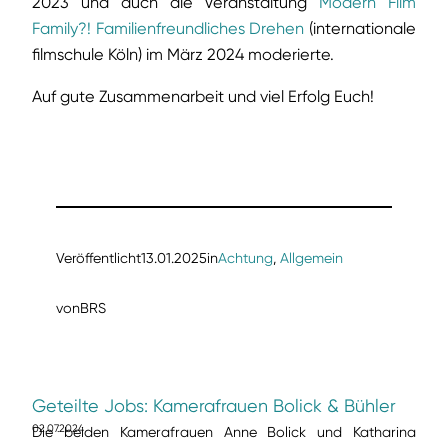
2023 und auch die Veranstaltung
Modern Film
Family?! Familienfreundliches Drehen
(internationale
filmschule Köln) im März 2024 moderierte.
Auf gute Zusammenarbeit und viel Erfolg Euch!
Veröffentlicht
13.01.2025
in
Achtung
, 
Allgemein
von
BRS
Geteilte Jobs: Kamerafrauen Bolick & Bühler
02.07.2024
Die beiden Kamerafrauen Anne Bolick und Katharina