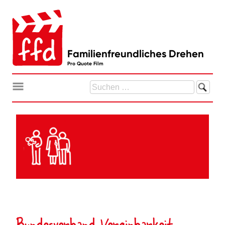
Zum
Inhalt
springen
Familienfreundliches Drehen
Pro Quote Film
Suchen
nach:
Bundesverband Vereinbarkeit