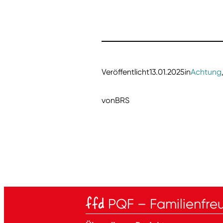
Veröffentlicht
13.01.2025
in
Achtung
von
BRS
ffd
PQF – Familienfreu