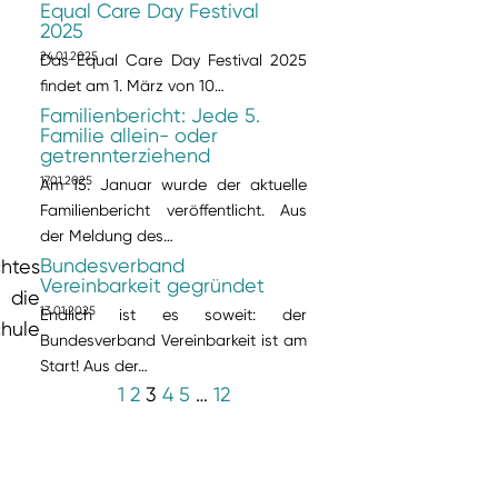
Equal Care Day Festival
2025
24.01.2025
Das Equal Care Day Festival 2025
findet am 1. März von 10…
Familienbericht: Jede 5.
Familie allein- oder
getrennterziehend
17.01.2025
Am 15. Januar wurde der aktuelle
Familienbericht veröffentlicht. Aus
der Meldung des…
Bundesverband
chtes
Vereinbarkeit gegründet
 die
13.01.2025
Endlich ist es soweit: der
chule
Bundesverband Vereinbarkeit ist am
Start! Aus der…
1
2
3
4
5
…
12