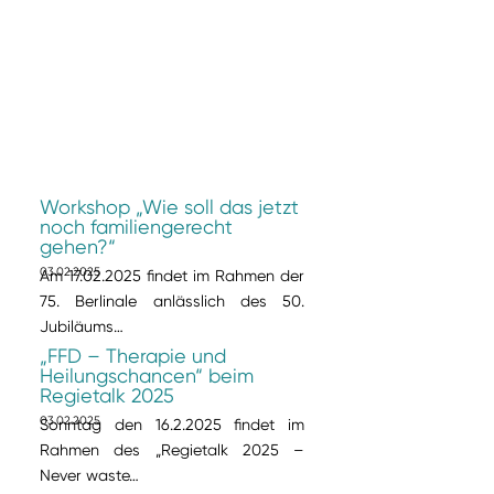
Workshop „Wie soll das jetzt
noch familiengerecht
gehen?“
03.02.2025
Am 17.02.2025 findet im Rahmen der
75. Berlinale anlässlich des 50.
Jubiläums…
„FFD – Therapie und
Heilungschancen“ beim
Regietalk 2025
03.02.2025
Sonntag den 16.2.2025 findet im
Rahmen des „Regietalk 2025 –
Never waste…