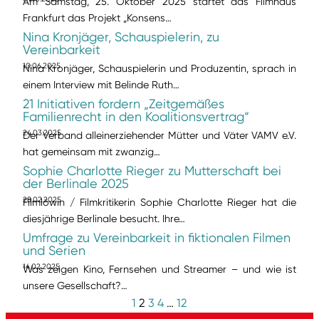
Am Samstag, 25. Oktober 2025 startet das Filmhaus
Frankfurt das Projekt „Konsens…
Nina Kronjäger, Schauspielerin, zu
Vereinbarkeit
10.06.2025
Nina Kronjäger, Schauspielerin und Produzentin, sprach in
einem Interview mit Belinde Ruth…
21 Initiativen fordern „Zeitgemäßes
Familienrecht in den Koalitionsvertrag“
24.03.2025
Der Verband alleinerziehender Mütter und Väter VAMV e.V.
hat gemeinsam mit zwanzig…
Sophie Charlotte Rieger zu Mutterschaft bei
der Berlinale 2025
28.02.2025
Filmlöwin / Filmkritikerin Sophie Charlotte Rieger hat die
diesjährige Berlinale besucht. Ihre…
Umfrage zu Vereinbarkeit in fiktionalen Filmen
und Serien
14.02.2025
Was zeigen Kino, Fernsehen und Streamer – und wie ist
unsere Gesellschaft?…
1
2
3
4
…
12