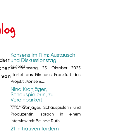
log
Konsens im Film: Austausch-
ndern
und Diskussionstag
ionen
01.10.2025
Am Samstag, 25. Oktober 2025
startet das Filmhaus Frankfurt das
t von
Projekt „Konsens…
Nina Kronjäger,
Schauspielerin, zu
Vereinbarkeit
10.06.2025
Nina Kronjäger, Schauspielerin und
Produzentin, sprach in einem
Interview mit Belinde Ruth…
21 Initiativen fordern