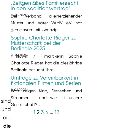
„Zeitgemäßes Familienrecht
in den Koalitionsvertrag“
24.03.2025
Der Verband alleinerziehender
Mütter und Väter VAMV e.V. hat
gemeinsam mit zwanzig…
Sophie Charlotte Rieger zu
Mutterschaft bei der
Berlinale 2025
28.02.2025
Filmlöwin / Filmkritikerin Sophie
Charlotte Rieger hat die diesjährige
Berlinale besucht. Ihre…
Umfrage zu Vereinbarkeit in
fiktionalen Filmen und Serien
14.02.2025
Was zeigen Kino, Fernsehen und
Streamer – und wie ist unsere
 sind
Gesellschaft?…
 und
1
2
3
4
…
12
 die
r die