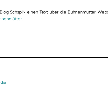
m Blog SchspIN einen Text über die Bühnenmütter-Web
ühnenmütter
.
nder