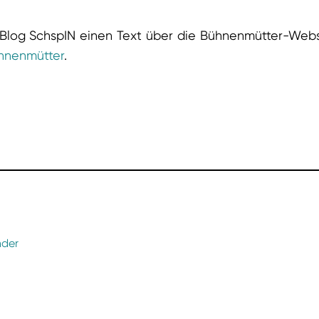
m Blog SchspIN einen Text über die Bühnenmütter-Web
ühnenmütter
.
nder