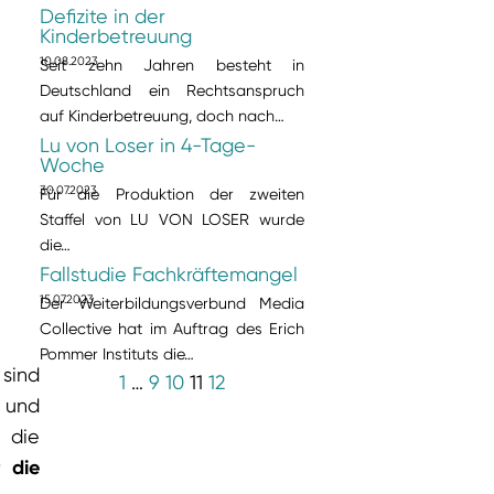
Defizite in der
Kinderbetreuung
10.08.2023
Seit zehn Jahren besteht in
Deutschland ein Rechtsanspruch
auf Kinderbetreuung, doch nach…
Lu von Loser in 4-Tage-
Woche
30.07.2023
Für die Produktion der zweiten
Staffel von LU VON LOSER wurde
die…
Fallstudie Fachkräftemangel
15.07.2023
Der Weiterbildungsverbund Media
Collective hat im Auftrag des Erich
Pommer Instituts die…
 sind
1
…
9
10
11
12
 und
 die
r die