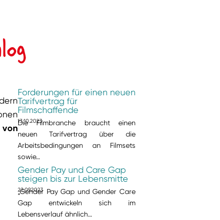
log
Forderungen für einen neuen
ndern
Tarifvertrag für
Filmschaffende
ionen
13.10.2023
Die Filmbranche braucht einen
t von
neuen Tarifvertrag über die
Arbeitsbedingungen an Filmsets
sowie…
Gender Pay und Care Gap
steigen bis zur Lebensmitte
22.09.2023
„Gender Pay Gap und Gender Care
Gap entwickeln sich im
Lebensverlauf ähnlich…